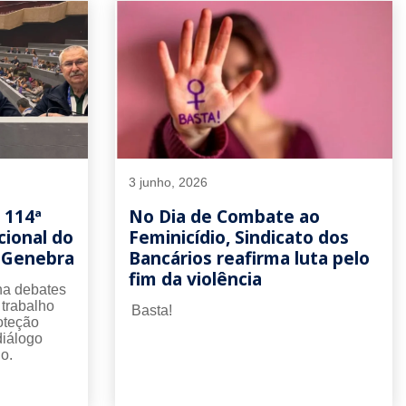
3 junho, 2026
 114ª
No Dia de Combate ao
cional do
Feminicídio, Sindicato dos
m Genebra
Bancários reafirma luta pelo
fim da violência
a debates
, trabalho
Basta!
oteção
diálogo
o.