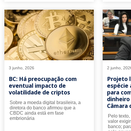
3 junho, 2026
2 junho, 202
BC: Há preocupação com
Projeto 
eventual impacto de
espécie 
volatilidade de criptos
para co
dinheiro
Sobre a moeda digital brasileira, a
Câmara d
diretora do banco afirmou que a
CBDC ainda está em fase
Pelo texto
embrionária
valor exigi
banco; par