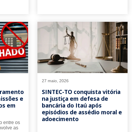
27 maio, 2026
rramento
SINTEC-TO conquista vitória
missões e
na justiça em defesa de
ios em
bancária do Itaú após
episódios de assédio moral e
adoecimento
o entre os
nvolve as