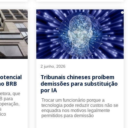
2 junho, 2026
otencial
Tribunais chineses proíbem
ao BRB
demissões para substituição
por IA
etora, que
B para
Trocar um funcionário porque a
 operação,
tecnologia pode reduzir custos não se
s
enquadra nos motivos legalmente
ico
permitidos para demissão