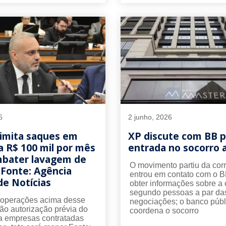
6
2 junho, 2026
limita saques em
XP discute com BB p
a R$ 100 mil por mês
entrada no socorro 
mbater lavagem de
O movimento partiu da corr
 Fonte: Agência
entrou em contato com o B
e Notícias
obter informações sobre a
segundo pessoas a par da
, operações acima desse
negociações; o banco públ
rão autorização prévia do
coordena o socorro
a empresas contratadas