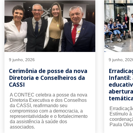
9 junho, 2026
9 junho, 202
Cerimônia de posse da nova
Erradica
Diretoria e Conselheiros da
Infantil:
CASSI
educati
abertur
A CONTEC celebra a posse da nova
temátic
Diretoria Executiva e dos Conselhos
da CASSI, reafirmando seu
Erradicação
compromisso com a democracia, a
Estímulo à
representatividade e o fortalecimento
coordenaç
da assistência à saúde dos
Paula Olive
associados.