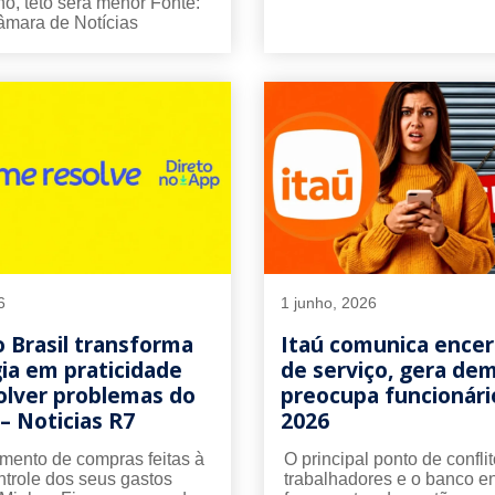
o, teto será menor Fonte:
mara de Notícias
6
1 junho, 2026
 Brasil transforma
Itaú comunica ence
ia em praticidade
de serviço, gera de
olver problemas do
preocupa funcionár
 – Noticias R7
2026
mento de compras feitas à
O principal ponto de conflit
ntrole dos seus gastos
trabalhadores e o banco e