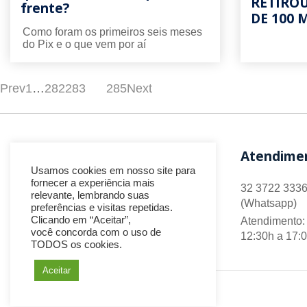
RETIRO
frente?
DE 100 
Como foram os primeiros seis meses
do Pix e o que vem por aí
Prev
1
…
282
283
284
285
Next
Atendime
Usamos cookies em nosso site para
fornecer a experiência mais
32 3722 3336
relevante, lembrando suas
(Whatsapp)
preferências e visitas repetidas.
Clicando em “Aceitar”,
Atendimento: 
você concorda com o uso de
12:30h a 17:
TODOS os cookies.
Aceitar