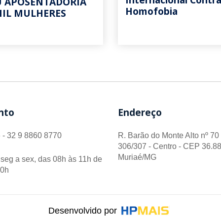
U APOSENTADORIA
Homofobia
MIL MULHERES
nto
Endereço
 - 32 9 8860 8770
R. Barão do Monte Alto nº 70 
306/307 - Centro - CEP 36.88
Muriaé/MG
seg a sex, das 08h às 11h de
00h
Desenvolvido por