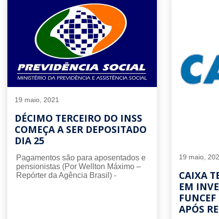
19 maio, 2021
DÉCIMO TERCEIRO DO INSS
COMEÇA A SER DEPOSITADO
DIA 25
19 maio, 20
Pagamentos são para aposentados e
pensionistas (Por Wellton Máximo –
CAIXA T
Repórter da Agência Brasil) -
EM INV
FUNCEF 
APÓS RE