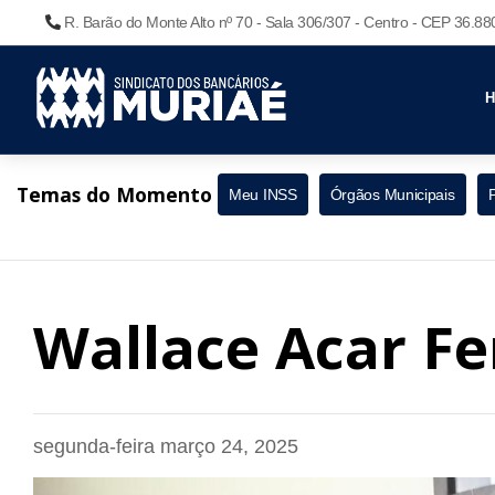
R. Barão do Monte Alto nº 70 - Sala 306/307 - Centro - CEP 36.8
Temas do Momento
Meu INSS
Órgãos Municipais
Wallace Acar F
segunda-feira março 24, 2025