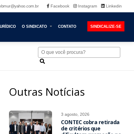
ebmur@yahoo.com.br
Facebook
Instagram
Linkedin
URÍDICO
O SINDICATO
CONTATO
SINDICALIZE-SE
Outras Notícias
3 agosto, 2026
CONTEC cobra retirada
de critérios que