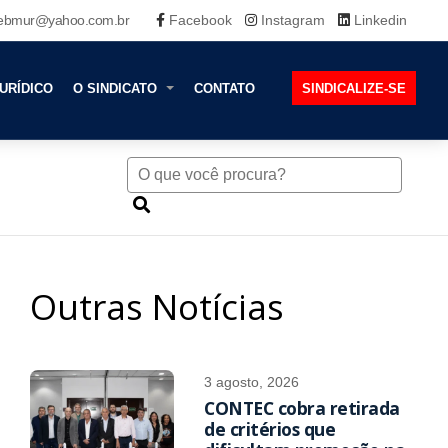
ebmur@yahoo.com.br
Facebook
Instagram
Linkedin
URÍDICO
O SINDICATO
CONTATO
SINDICALIZE-SE
Outras Notícias
3 agosto, 2026
CONTEC cobra retirada
de critérios que