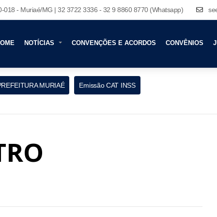
80-018 - Muriaé/MG | 32 3722 3336 - 32 9 8860 8770 (Whatsapp)
se
HOME
NOTÍCIAS
CONVENÇÕES E ACORDOS
CONVÊNIOS
J
PREFEITURA MURIAÉ
Emissão CAT INSS
TRO