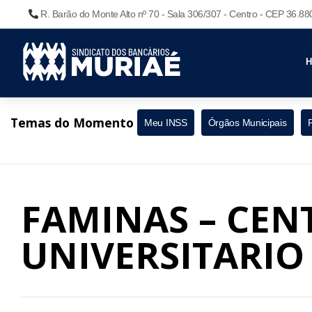
R. Barão do Monte Alto nº 70 - Sala 306/307 - Centro - CEP 36.8
Temas do Momento
Meu INSS
Órgãos Municipais
FAMINAS – CEN
UNIVERSITARIO