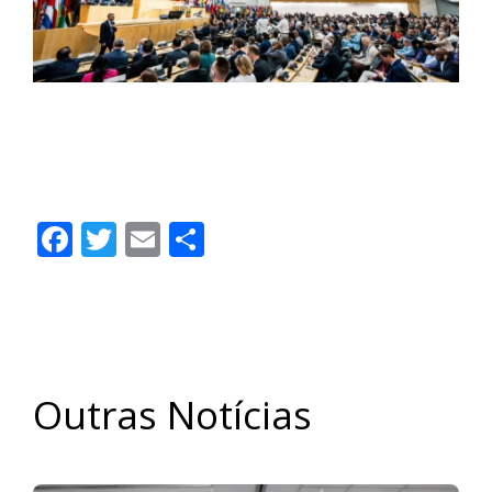
OIT aprova Convenção sobre Trabalho
Decente na Economia de Plataformas |
Contec Brasil
Facebook
Twitter
Email
Share
Outras Notícias