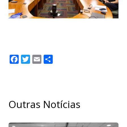
Entidades apresentam proposta para
recompor reservas da CASSI | Contec
Brasil
Facebook
Twitter
Email
Share
Outras Notícias