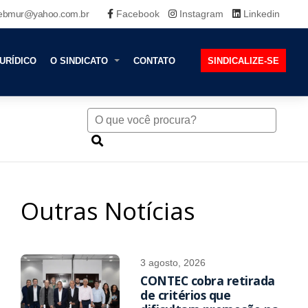
ebmur@yahoo.com.br
Facebook
Instagram
Linkedin
URÍDICO
O SINDICATO
CONTATO
SINDICALIZE-SE
Outras Notícias
3 agosto, 2026
CONTEC cobra retirada
de critérios que