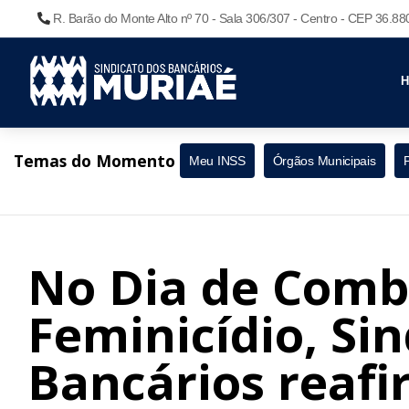
R. Barão do Monte Alto nº 70 - Sala 306/307 - Centro - CEP 36.8
Temas do Momento
Meu INSS
Órgãos Municipais
No Dia de Comb
Feminicídio, Si
Bancários reafi