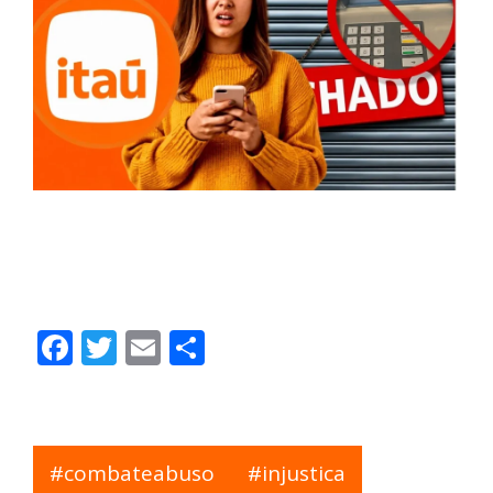
Itaú comunica encerramento de serviço,
gera demissões e preocupa funcionários
em 2026 | Contec Brasil
Facebook
Twitter
Email
Share
#combateabuso
#injustica