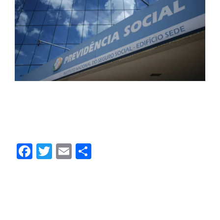
Bancos querem fórmula automática para
juros do consignado do INSS | Contec
Brasil
Facebook
Twitter
Email
Share