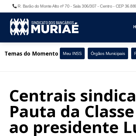
R. Barão do Monte Alto nº 70 - Sala 306/307 - Centro - CEP 36.8
Temas do Momento
Meu INSS
Órgãos Municipais
Centrais sindic
Pauta da Class
ao presidente L