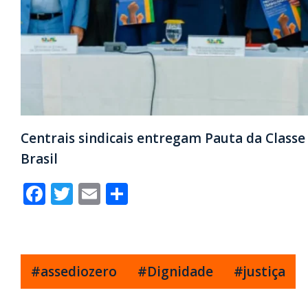
Centrais sindicais entregam Pauta da Classe
Brasil
Facebook
Twitter
Email
Share
#assediozero
#Dignidade
#justiça