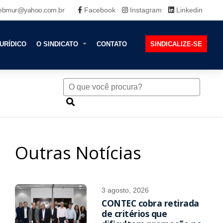
ebmur@yahoo.com.br
Facebook
Instagram
Linkedin
URÍDICO
O SINDICATO
CONTATO
SINDICALIZE-SE
Outras Notícias
3 agosto, 2026
CONTEC cobra retirada
de critérios que