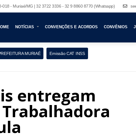
80-018 - Muriaé/MG | 32 3722 3336 - 32 9 8860 8770 (Whatsapp)
se
HOME
NOTÍCIAS
CONVENÇÕES E ACORDOS
CONVÊNIOS
J
PREFEITURA MURIAÉ
Emissão CAT INSS
ais entregam
e Trabalhadora
ula