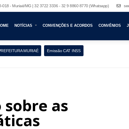
80-018 - Muriaé/MG | 32 3722 3336 - 32 9 8860 8770 (Whatsapp)
se
HOME
NOTÍCIAS
CONVENÇÕES E ACORDOS
CONVÊNIOS
J
PREFEITURA MURIAÉ
Emissão CAT INSS
 sobre as
ticas