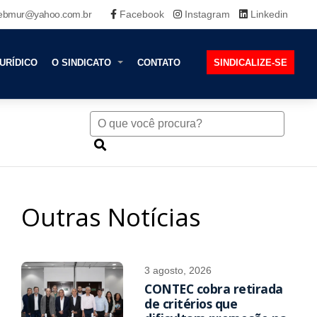
ebmur@yahoo.com.br
Facebook
Instagram
Linkedin
URÍDICO
O SINDICATO
CONTATO
SINDICALIZE-SE
Outras Notícias
3 agosto, 2026
CONTEC cobra retirada
de critérios que