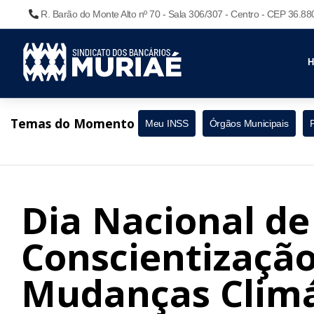
R. Barão do Monte Alto nº 70 - Sala 306/307 - Centro - CEP 36.8
Temas do Momento
Meu INSS
Órgãos Municipais
Dia Nacional de
Conscientização
Mudanças Climá