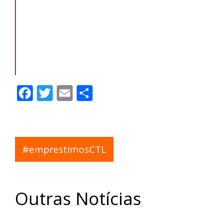
Saiba como pedir
empréstimo consignado
pela Carteira de Trabalho
Digital
Facebook
Twitter
Email
Share
#emprestimosCTL
Outras Notícias