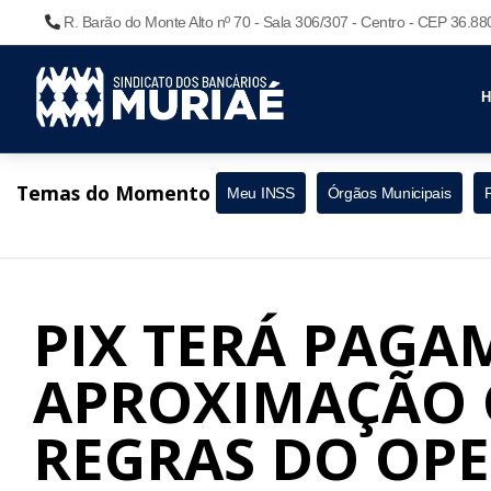
R. Barão do Monte Alto nº 70 - Sala 306/307 - Centro - CEP 36.8
Temas do Momento
Meu INSS
Órgãos Municipais
PIX TERÁ PAGA
APROXIMAÇÃO
REGRAS DO OPE