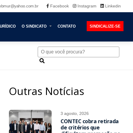
ebmur@yahoo.com.br
Facebook
Instagram
Linkedin
URÍDICO
O SINDICATO
CONTATO
SINDICALIZE-SE
Outras Notícias
3 agosto, 2026
CONTEC cobra retirada
de critérios que