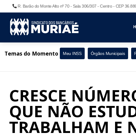
R. Barão do Monte Alto nº 70 - Sala 306/307 - Centro - CEP 36.8
Temas do Momento
Meu INSS
Órgãos Municipais
CRESCE NÚMERO
QUE NÃO ESTU
TRABALHAM E 