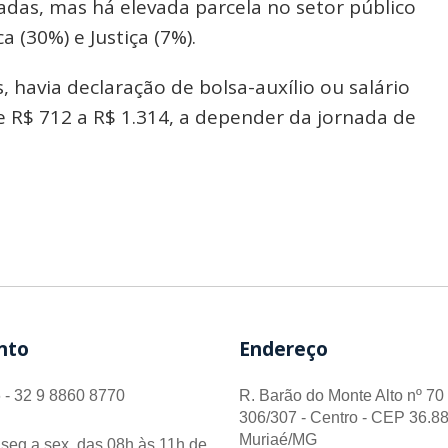
das, mas há elevada parcela no setor público
 (30%) e Justiça (7%).
 havia declaração de bolsa-auxílio ou salário
e R$ 712 a R$ 1.314, a depender da jornada de
nto
Endereço
 - 32 9 8860 8770
R. Barão do Monte Alto nº 70 
306/307 - Centro - CEP 36.88
Muriaé/MG
seg a sex, das 08h às 11h de