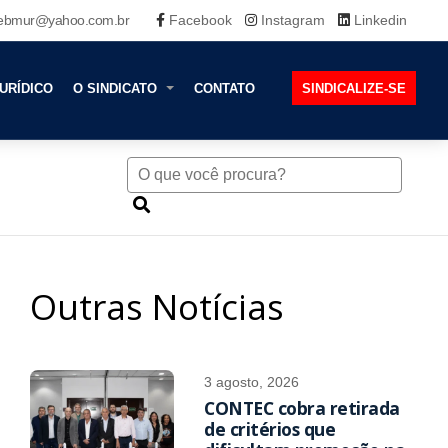
ebmur@yahoo.com.br
Facebook
Instagram
Linkedin
URÍDICO
O SINDICATO
CONTATO
SINDICALIZE-SE
Outras Notícias
3 agosto, 2026
CONTEC cobra retirada
de critérios que