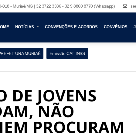
80-018 - Muriaé/MG | 32 3722 3336 - 32 9 8860 8770 (Whatsapp)
se
HOME
NOTÍCIAS
CONVENÇÕES E ACORDOS
CONVÊNIOS
J
PREFEITURA MURIAÉ
Emissão CAT INSS
 DE JOVENS
DAM, NÃO
NEM PROCURAM