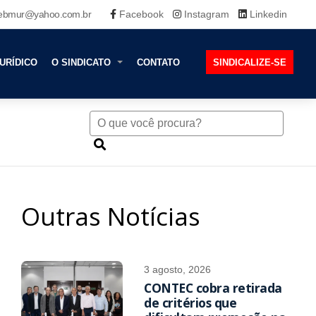
ebmur@yahoo.com.br
Facebook
Instagram
Linkedin
URÍDICO
O SINDICATO
CONTATO
SINDICALIZE-SE
Outras Notícias
3 agosto, 2026
CONTEC cobra retirada
de critérios que