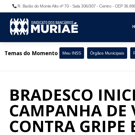
R. Barão do Monte Alto nº 70 - Sala 306/307 - Centro - CEP 36.8
Temas do Momento
Meu INSS
Órgãos Municipais
BRADESCO INIC
CAMPANHA DE 
CONTRA GRIPE