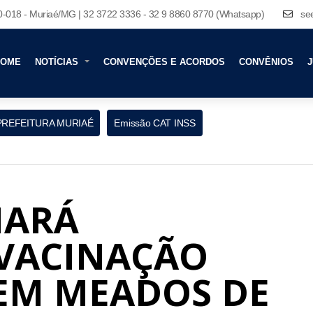
80-018 - Muriaé/MG | 32 3722 3336 - 32 9 8860 8770 (Whatsapp)
se
HOME
NOTÍCIAS
CONVENÇÕES E ACORDOS
CONVÊNIOS
J
PREFEITURA MURIAÉ
Emissão CAT INSS
IARÁ
VACINAÇÃO
 EM MEADOS DE