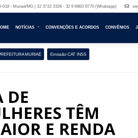
80-018 - Muriaé/MG | 32 3722 3336 - 32 9 8860 8770 (Whatsapp)
se
HOME
NOTÍCIAS
CONVENÇÕES E ACORDOS
CONVÊNIOS
J
PREFEITURA MURIAÉ
Emissão CAT INSS
A DE
ULHERES TÊM
AIOR E RENDA