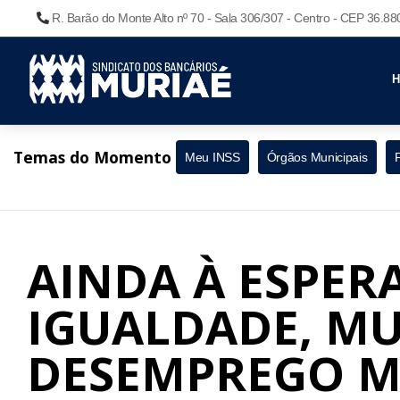
R. Barão do Monte Alto nº 70 - Sala 306/307 - Centro - CEP 36.8
Temas do Momento
Meu INSS
Órgãos Municipais
AINDA À ESPER
IGUALDADE, M
DESEMPREGO M