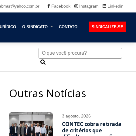
ebmur@yahoo.com.br
Facebook
Instagram
Linkedin
URÍDICO
O SINDICATO
CONTATO
SINDICALIZE-SE
Outras Notícias
3 agosto, 2026
CONTEC cobra retirada
de critérios que