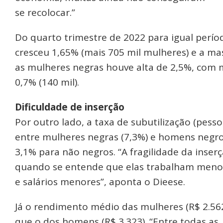
se recolocar.”
Do quarto trimestre de 2022 para igual perí
cresceu 1,65% (mais 705 mil mulheres) e a mas
as mulheres negras houve alta de 2,5%, com m
0,7% (140 mil).
Dificuldade de inserção
Por outro lado, a taxa de subutilização (pess
entre mulheres negras (7,3%) e homens negros
3,1% para não negros. “A fragilidade da inse
quando se entende que elas trabalham menos
e salários menores”, aponta o Dieese.
Já o rendimento médio das mulheres (R$ 2.56
que o dos homens (R$ 3.323). “Entre todas as