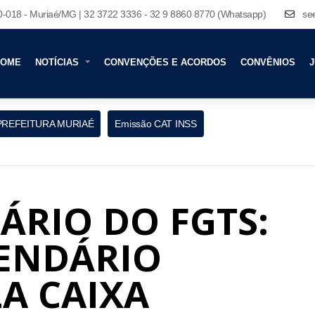
80-018 - Muriaé/MG | 32 3722 3336 - 32 9 8860 8770 (Whatsapp)
se
HOME
NOTÍCIAS
CONVENÇÕES E ACORDOS
CONVÊNIOS
J
PREFEITURA MURIAÉ
Emissão CAT INSS
ÁRIO DO FGTS:
LENDÁRIO
A CAIXA