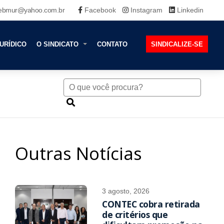
ebmur@yahoo.com.br
Facebook
Instagram
Linkedin
URÍDICO
O SINDICATO
CONTATO
SINDICALIZE-SE
Outras Notícias
3 agosto, 2026
CONTEC cobra retirada
de critérios que