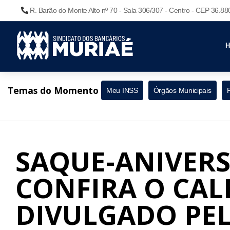
R. Barão do Monte Alto nº 70 - Sala 306/307 - Centro - CEP 36.8
Temas do Momento
Meu INSS
Órgãos Municipais
SAQUE-ANIVERS
CONFIRA O CA
DIVULGADO PEL