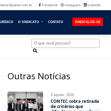
ebmur@yahoo.com.br
Facebook
Instagram
Linkedin
URÍDICO
O SINDICATO
CONTATO
SINDICALIZE-SE
Outras Notícias
3 agosto, 2026
CONTEC cobra retirada
de critérios que