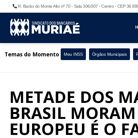
R. Barão do Monte Alto nº 70 - Sala 306/307 - Centro - CEP 36.8
Temas do Momento
Meu INSS
Órgãos Municipais
METADE DOS MA
BRASIL MORAM 
EUROPEU É O F