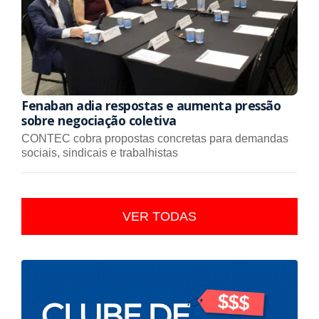
Fenaban adia respostas e aumenta pressão
sobre negociação coletiva
CONTEC cobra propostas concretas para demandas
sociais, sindicais e trabalhistas
VER TODAS