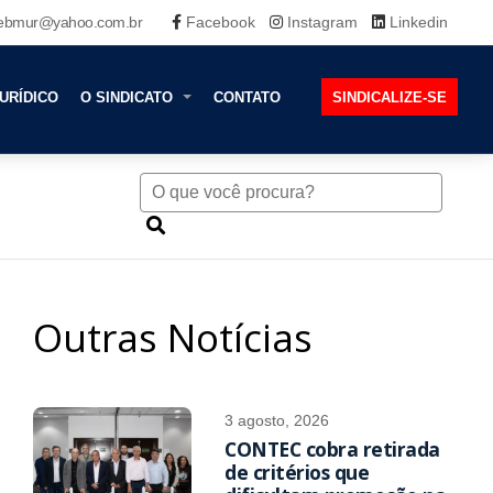
ebmur@yahoo.com.br
Facebook
Instagram
Linkedin
URÍDICO
O SINDICATO
CONTATO
SINDICALIZE-SE
Outras Notícias
3 agosto, 2026
CONTEC cobra retirada
de critérios que