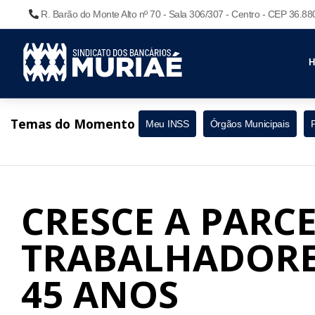
R. Barão do Monte Alto nº 70 - Sala 306/307 - Centro - CEP 36.8
Temas do Momento
Meu INSS
Órgãos Municipais
CRESCE A PARC
TRABALHADORE
45 ANOS