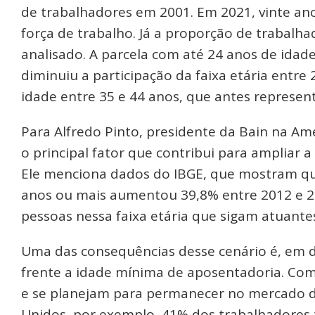
de trabalhadores em 2001. Em 2021, vinte ano
força de trabalho. Já a proporção de trabalh
analisado. A parcela com até 24 anos de ida
diminuiu a participação da faixa etária entre
idade entre 35 e 44 anos, que antes represe
Para Alfredo Pinto, presidente da Bain na Am
o principal fator que contribui para ampliar a
Ele menciona dados do IBGE, que mostram qu
anos ou mais aumentou 39,8% entre 2012 e 20
pessoas nessa faixa etária que sigam atuantes”
Uma das consequências desse cenário é, em d
frente a idade mínima de aposentadoria. Com i
e se planejam para permanecer no mercado d
Unidos, por exemplo, 41% dos trabalhadores 