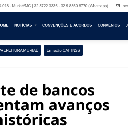
80-018 - Muriaé/MG | 32 3722 3336 - 32 9 8860 8770 (Whatsapp)
se
HOME
NOTÍCIAS
CONVENÇÕES E ACORDOS
CONVÊNIOS
J
PREFEITURA MURIAÉ
Emissão CAT INSS
te de bancos
sentam avanços
istóricas