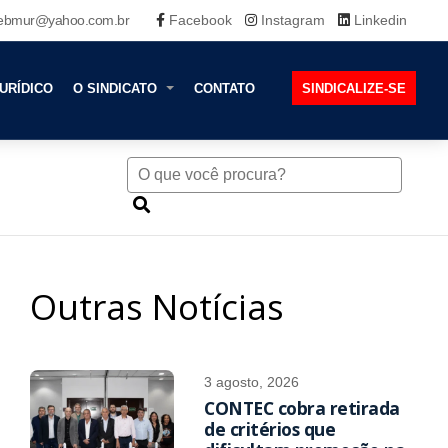
ebmur@yahoo.com.br
Facebook
Instagram
Linkedin
URÍDICO
O SINDICATO
CONTATO
SINDICALIZE-SE
Outras Notícias
3 agosto, 2026
CONTEC cobra retirada
de critérios que