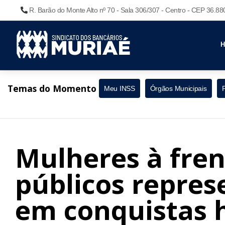
R. Barão do Monte Alto nº 70 - Sala 306/307 - Centro - CEP 36.8
Temas do Momento
Meu INSS
Órgãos Municipais
Mulheres à fren
públicos repre
em conquistas h