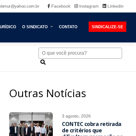
ebmur@yahoo.com.br
Facebook
Instagram
Linkedin
URÍDICO
O SINDICATO
CONTATO
SINDICALIZE-SE
Outras Notícias
3 agosto, 2026
CONTEC cobra retirada
de critérios que