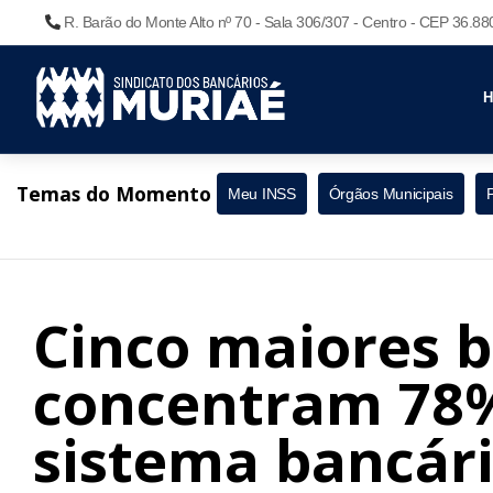
R. Barão do Monte Alto nº 70 - Sala 306/307 - Centro - CEP 36.8
Temas do Momento
Meu INSS
Órgãos Municipais
Cinco maiores 
concentram 78%
sistema bancár