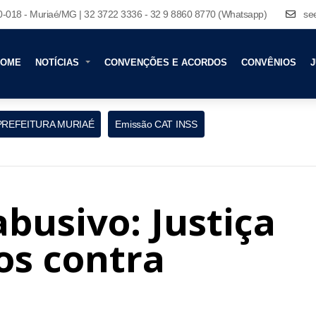
80-018 - Muriaé/MG | 32 3722 3336 - 32 9 8860 8770 (Whatsapp)
se
HOME
NOTÍCIAS
CONVENÇÕES E ACORDOS
CONVÊNIOS
J
PREFEITURA MURIAÉ
Emissão CAT INSS
busivo: Justiça
os contra