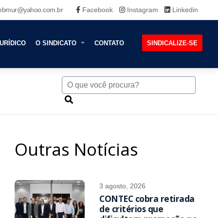
ebmur@yahoo.com.br
Facebook
Instagram
Linkedin
URÍDICO
O SINDICATO
CONTATO
SINDICALIZE-SE
Outras Notícias
3 agosto, 2026
CONTEC cobra retirada
de critérios que