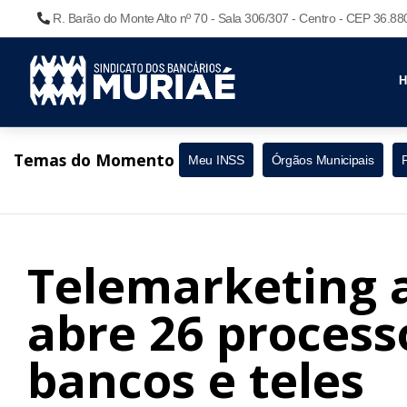
R. Barão do Monte Alto nº 70 - Sala 306/307 - Centro - CEP 36.8
Temas do Momento
Meu INSS
Órgãos Municipais
Telemarketing a
abre 26 process
bancos e teles