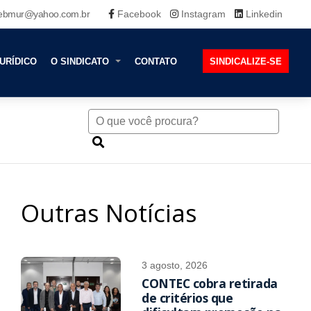
ebmur@yahoo.com.br
Facebook
Instagram
Linkedin
URÍDICO
O SINDICATO
CONTATO
SINDICALIZE-SE
Outras Notícias
3 agosto, 2026
CONTEC cobra retirada
de critérios que