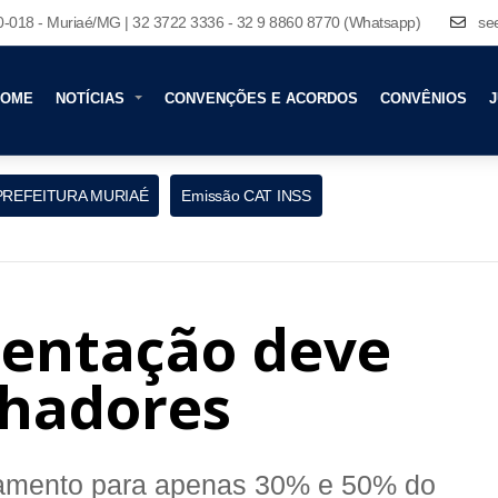
80-018 - Muriaé/MG | 32 3722 3336 - 32 9 8860 8770 (Whatsapp)
se
HOME
NOTÍCIAS
CONVENÇÕES E ACORDOS
CONVÊNIOS
J
PREFEITURA MURIAÉ
Emissão CAT INSS
mentação deve
lhadores
gamento para apenas 30% e 50% do