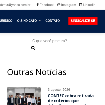
ebmur@yahoo.com.br
Facebook
Instagram
Linkedin
URÍDICO
O SINDICATO
CONTATO
SINDICALIZE-SE
Outras Notícias
3 agosto, 2026
CONTEC cobra retirada
de critérios que