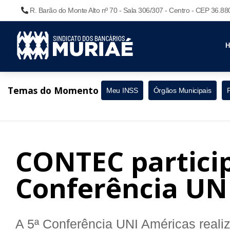
R. Barão do Monte Alto nº 70 - Sala 306/307 - Centro - CEP 36.8
Temas do Momento
Meu INSS
Órgãos Municipais
CONTEC particip
Conferência UN
A 5ª Conferência UNI Américas realiz