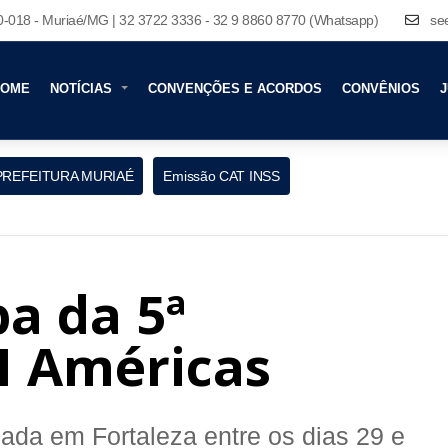
80-018 - Muriaé/MG | 32 3722 3336 - 32 9 8860 8770 (Whatsapp)
se
HOME
NOTÍCIAS
CONVENÇÕES E ACORDOS
CONVÊNIOS
J
PREFEITURA MURIAÉ
Emissão CAT INSS
a da 5ª
I Américas
ada em Fortaleza entre os dias 29 e