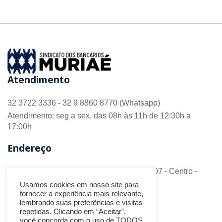
Atendimento
32 3722 3336 - 32 9 8860 8770 (Whatsapp)
Atendimento: seg a sex, das 08h às 11h de 12:30h a
17:00h
Endereço
R. Barão do Monte Alto nº 70 - Sala 306/307 - Centro -
CEP 36.880-018 - Muriaé/MG
Usamos cookies em nosso site para
fornecer a experiência mais relevante,
Redes Sociais
lembrando suas preferências e visitas
repetidas. Clicando em “Aceitar”,
você concorda com o uso de TODOS