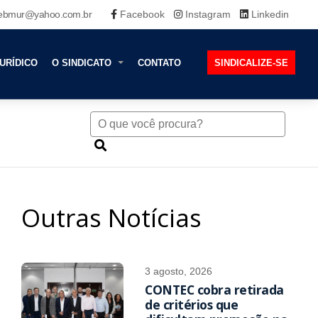
ebmur@yahoo.com.br
Facebook
Instagram
Linkedin
URÍDICO
O SINDICATO
CONTATO
SINDICALIZE-SE
Outras Notícias
3 agosto, 2026
CONTEC cobra retirada
de critérios que