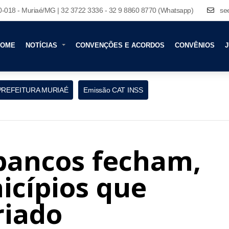
80-018 - Muriaé/MG | 32 3722 3336 - 32 9 8860 8770 (Whatsapp)
se
HOME
NOTÍCIAS
CONVENÇÕES E ACORDOS
CONVÊNIOS
J
PREFEITURA MURIAÉ
Emissão CAT INSS
 bancos fecham,
cípios que
riado