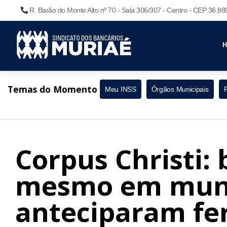
R. Barão do Monte Alto nº 70 - Sala 306/307 - Centro - CEP 36.8
Temas do Momento
Meu INSS
Órgãos Municipais
Corpus Christi:
mesmo em muni
anteciparam fe