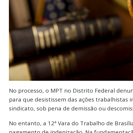
No processo, o MPT no Distrito Federal denunc
para que desistissem das ações trabalhistas i
sindicato, sob pena de demissão ou descomi
No entanto, a 12ª Vara do Trabalho de Brasíli
pagamento de indenização. Na fundamentação 