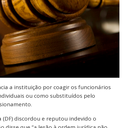
ia a instituição por coagir os funcionários
ndividuais ou como substituídos pelo
ssionamento.
a (DF) discordou e reputou indevido o
disse que “a lesão à ordem jurídica não