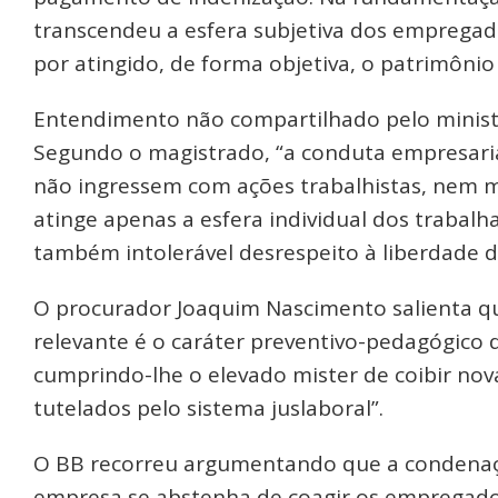
transcendeu a esfera subjetiva dos empregado
por atingido, de forma objetiva, o patrimônio 
Entendimento não compartilhado pelo minist
Segundo o magistrado, “a conduta empresaria
não ingressem com ações trabalhistas, nem m
atinge apenas a esfera individual dos trabal
também intolerável desrespeito à liberdade d
O procurador Joaquim Nascimento salienta qu
relevante é o caráter preventivo-pedagógico 
cumprindo-lhe o elevado mister de coibir nova
tutelados pelo sistema juslaboral”.
O BB recorreu argumentando que a condenaçã
empresa se abstenha de coagir os empregados