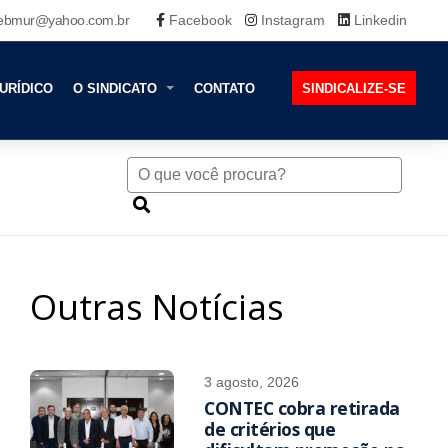
ebmur@yahoo.com.br
Facebook
Instagram
Linkedin
URÍDICO
O SINDICATO
CONTATO
SINDICALIZE-SE
Outras Notícias
3 agosto, 2026
CONTEC cobra retirada
de critérios que