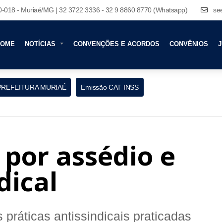
80-018 - Muriaé/MG | 32 3722 3336 - 32 9 8860 8770 (Whatsapp)
se
HOME
NOTÍCIAS
CONVENÇÕES E ACORDOS
CONVÊNIOS
J
PREFEITURA MURIAÉ
Emissão CAT INSS
por assédio e
dical
 práticas antissindicais praticadas