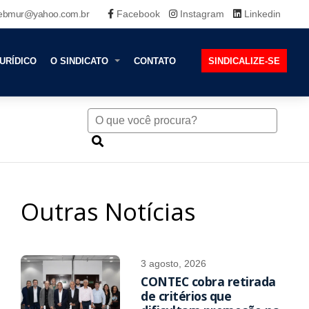
ebmur@yahoo.com.br
Facebook
Instagram
Linkedin
URÍDICO
O SINDICATO
CONTATO
SINDICALIZE-SE
Outras Notícias
3 agosto, 2026
CONTEC cobra retirada
de critérios que