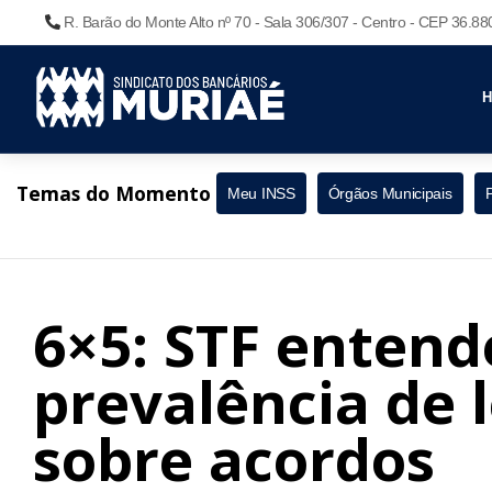
R. Barão do Monte Alto nº 70 - Sala 306/307 - Centro - CEP 36.8
Temas do Momento
Meu INSS
Órgãos Municipais
6×5: STF entend
prevalência de l
sobre acordos