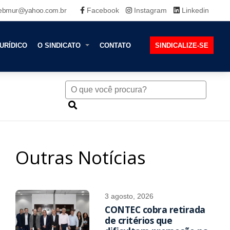
ebmur@yahoo.com.br
Facebook
Instagram
Linkedin
URÍDICO
O SINDICATO
CONTATO
SINDICALIZE-SE
Outras Notícias
3 agosto, 2026
CONTEC cobra retirada
de critérios que