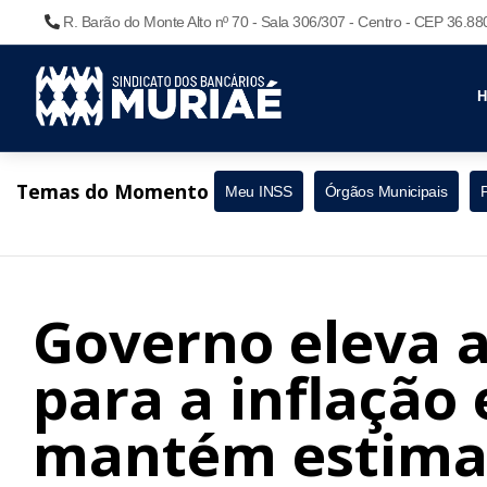
R. Barão do Monte Alto nº 70 - Sala 306/307 - Centro - CEP 36.8
Temas do Momento
Meu INSS
Órgãos Municipais
Governo eleva a
para a inflação
mantém estimat