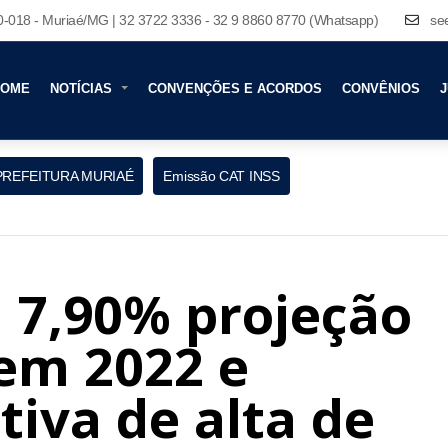
80-018 - Muriaé/MG | 32 3722 3336 - 32 9 8860 8770 (Whatsapp)
se
HOME
NOTÍCIAS
CONVENÇÕES E ACORDOS
CONVÊNIOS
J
PREFEITURA MURIAÉ
Emissão CAT INSS
 7,90% projeção
 em 2022 e
iva de alta de