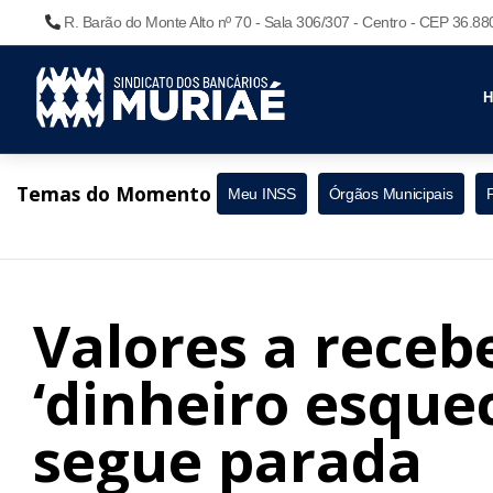
R. Barão do Monte Alto nº 70 - Sala 306/307 - Centro - CEP 36.8
Temas do Momento
Meu INSS
Órgãos Municipais
Valores a receb
‘dinheiro esque
segue parada