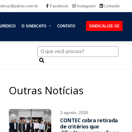
ebmur@yahoo.com.br
Facebook
Instagram
Linkedin
URÍDICO
O SINDICATO
CONTATO
SINDICALIZE-SE
Outras Notícias
3 agosto, 2026
CONTEC cobra retirada
de critérios que