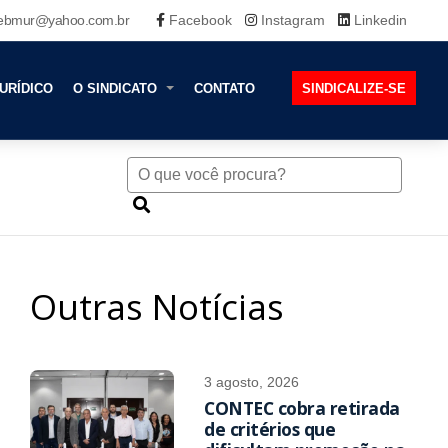
ebmur@yahoo.com.br
Facebook
Instagram
Linkedin
URÍDICO
O SINDICATO
CONTATO
SINDICALIZE-SE
Outras Notícias
3 agosto, 2026
CONTEC cobra retirada
de critérios que