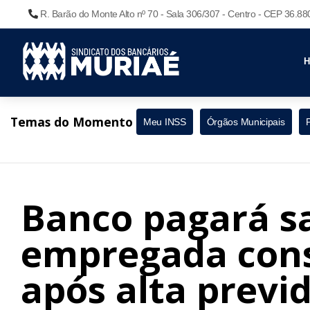
R. Barão do Monte Alto nº 70 - Sala 306/307 - Centro - CEP 36.8
Temas do Momento
Meu INSS
Órgãos Municipais
Banco pagará sa
empregada cons
após alta previ