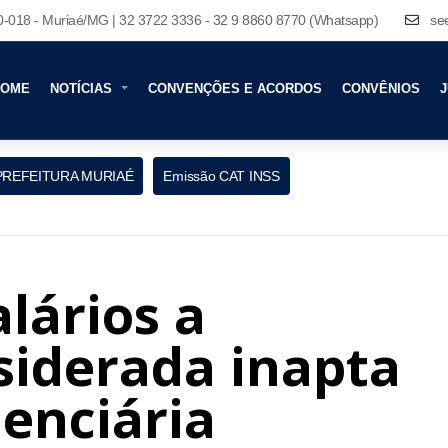
80-018 - Muriaé/MG | 32 3722 3336 - 32 9 8860 8770 (Whatsapp)
se
HOME
NOTÍCIAS
CONVENÇÕES E ACORDOS
CONVÊNIOS
J
PREFEITURA MURIAÉ
Emissão CAT INSS
lários a
iderada inapta
denciária