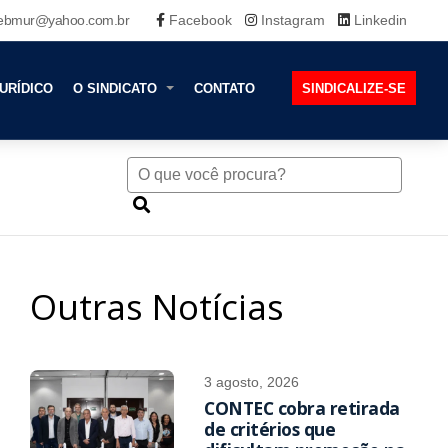
ebmur@yahoo.com.br
Facebook
Instagram
Linkedin
URÍDICO
O SINDICATO
CONTATO
SINDICALIZE-SE
Outras Notícias
3 agosto, 2026
CONTEC cobra retirada
de critérios que