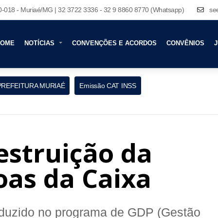
80-018 - Muriaé/MG | 32 3722 3336 - 32 9 8860 8770 (Whatsapp)
se
HOME
NOTÍCIAS
CONVENÇÕES E ACORDOS
CONVÊNIOS
J
PREFEITURA MURIAÉ
Emissão CAT INSS
estruição da
oas da Caixa
oduzido no programa de GDP (Gestão