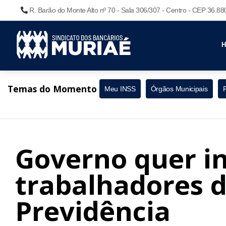
R. Barão do Monte Alto nº 70 - Sala 306/307 - Centro - CEP 36.8
Temas do Momento
Meu INSS
Órgãos Municipais
Governo quer in
trabalhadores d
Previdência