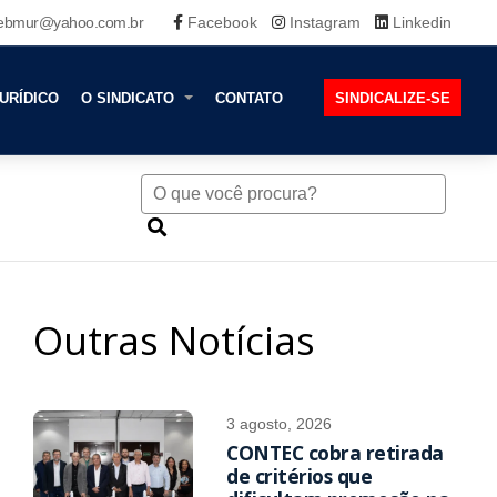
ebmur@yahoo.com.br
Facebook
Instagram
Linkedin
URÍDICO
O SINDICATO
CONTATO
SINDICALIZE-SE
Outras Notícias
3 agosto, 2026
CONTEC cobra retirada
de critérios que