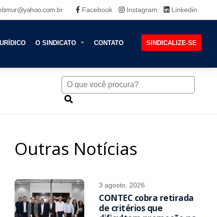
ebmur@yahoo.com.br
Facebook
Instagram
Linkedin
URÍDICO
O SINDICATO
CONTATO
SINDICALIZE-SE
Outras Notícias
3 agosto, 2026
CONTEC cobra retirada
de critérios que