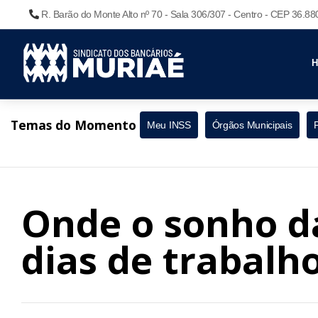
R. Barão do Monte Alto nº 70 - Sala 306/307 - Centro - CEP 36.8
Temas do Momento
Meu INSS
Órgãos Municipais
Onde o sonho d
dias de trabalho