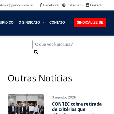
ebmur@yahoo.com.br
Facebook
Instagram
Linkedin
URÍDICO
O SINDICATO
CONTATO
SINDICALIZE-SE
Outras Notícias
3 agosto, 2026
CONTEC cobra retirada
de critérios que