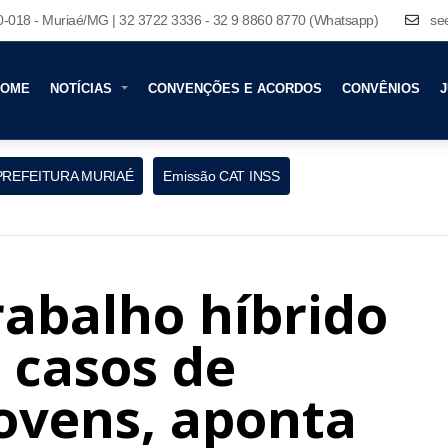
80-018 - Muriaé/MG | 32 3722 3336 - 32 9 8860 8770 (Whatsapp)
se
HOME
NOTÍCIAS
CONVENÇÕES E ACORDOS
CONVÊNIOS
J
PREFEITURA MURIAÉ
Emissão CAT INSS
rabalho híbrido
casos de
ovens, aponta