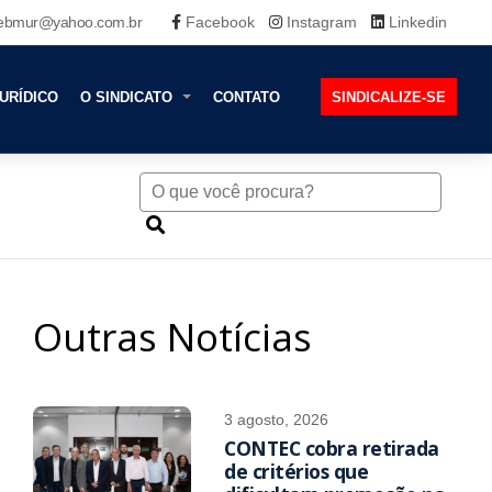
ebmur@yahoo.com.br
Facebook
Instagram
Linkedin
URÍDICO
O SINDICATO
CONTATO
SINDICALIZE-SE
Outras Notícias
3 agosto, 2026
CONTEC cobra retirada
de critérios que