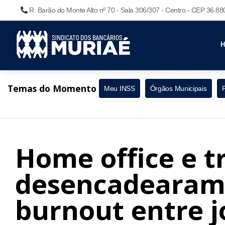
R. Barão do Monte Alto nº 70 - Sala 306/307 - Centro - CEP 36.8
Temas do Momento
Meu INSS
Órgãos Municipais
Home office e t
desencadearam 
burnout entre j