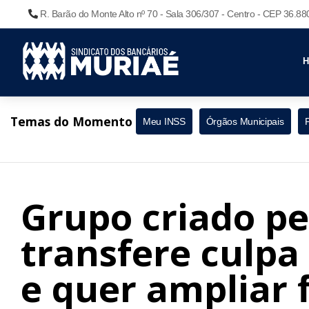
R. Barão do Monte Alto nº 70 - Sala 306/307 - Centro - CEP 36.8
Temas do Momento
Meu INSS
Órgãos Municipais
Grupo criado pe
transfere culpa
e quer ampliar f