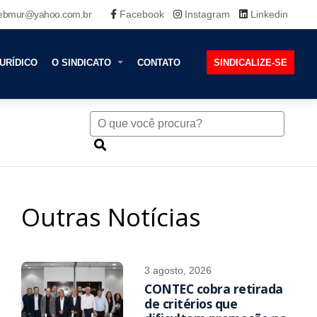
ebmur@yahoo.com.br
Facebook
Instagram
Linkedin
URÍDICO
O SINDICATO
CONTATO
SINDICALIZE-SE
Outras Notícias
3 agosto, 2026
CONTEC cobra retirada
de critérios que