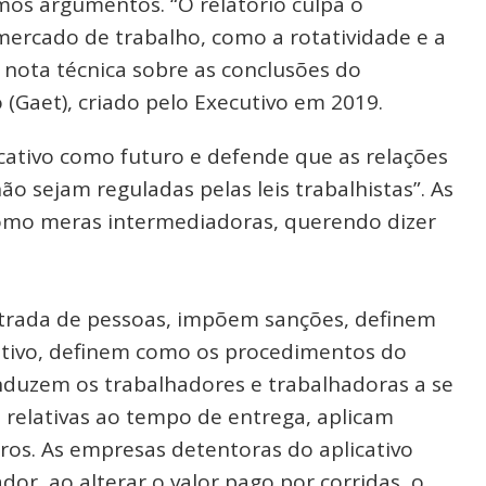
smos argumentos. “O relatório culpa o
mercado de trabalho, como a rotatividade e a
u nota técnica sobre as conclusões do
(Gaet), criado pelo Executivo em 2019.
icativo como futuro e defende que as relações
 sejam reguladas pelas leis trabalhistas”. As
omo meras intermediadoras, querendo dizer
entrada de pessoas, impõem sanções, definem
ativo, definem como os procedimentos do
induzem os trabalhadores e trabalhadoras a se
relativas ao tempo de entrega, aplicam
tros. As empresas detentoras do aplicativo
or, ao alterar o valor pago por corridas, o