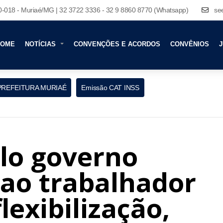
80-018 - Muriaé/MG | 32 3722 3336 - 32 9 8860 8770 (Whatsapp)
se
HOME
NOTÍCIAS
CONVENÇÕES E ACORDOS
CONVÊNIOS
J
PREFEITURA MURIAÉ
Emissão CAT INSS
lo governo
 ao trabalhador
lexibilização,