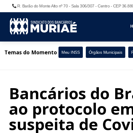
R. Barão do Monte Alto nº 70 - Sala 306/307 - Centro - CEP 36.8
Temas do Momento
Meu INSS
Órgãos Municipais
Bancários do Br
ao protocolo em
suspeita de Covi