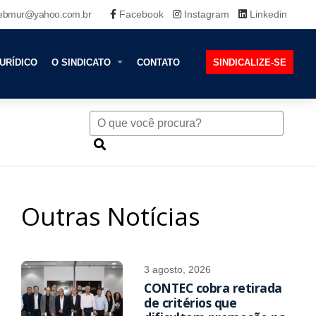
ebmur@yahoo.com.br
Facebook
Instagram
Linkedin
URÍDICO
O SINDICATO
CONTATO
SINDICALIZE-SE
Outras Notícias
3 agosto, 2026
CONTEC cobra retirada
de critérios que