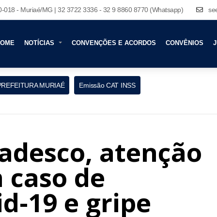
80-018 - Muriaé/MG | 32 3722 3336 - 32 9 8860 8770 (Whatsapp)
se
HOME
NOTÍCIAS
CONVENÇÕES E ACORDOS
CONVÊNIOS
J
PREFEITURA MURIAÉ
Emissão CAT INSS
adesco, atenção
 caso de
d-19 e gripe