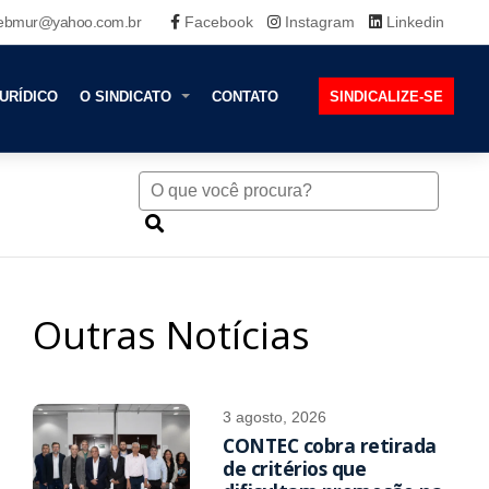
ebmur@yahoo.com.br
Facebook
Instagram
Linkedin
URÍDICO
O SINDICATO
CONTATO
SINDICALIZE-SE
Outras Notícias
3 agosto, 2026
CONTEC cobra retirada
de critérios que