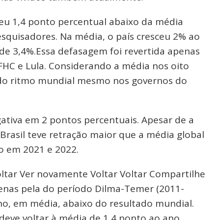
sceu 1,4 ponto percentual abaixo da média
squisadores. Na média, o país cresceu 2% ao
e 3,4%.Essa defasagem foi revertida apenas
FHC e Lula. Considerando a média nos oito
o do ritmo mundial mesmo nos governos do
gativa em 2 pontos percentuais. Apesar de a
Brasil teve retração maior que a média global
o em 2021 e 2022.
Voltar Ver novamente Voltar Voltar Compartilhe
penas pela do período Dilma-Temer (2011-
no, em média, abaixo do resultado mundial.
deve voltar à média de 1,4 ponto ao ano,