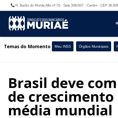
R. Barão do Monte Alto nº 70 - Sala 306/307 - Centro - CEP 36.8
Temas do Momento
Meu INSS
Órgãos Municipais
Brasil deve com
de crescimento
média mundial