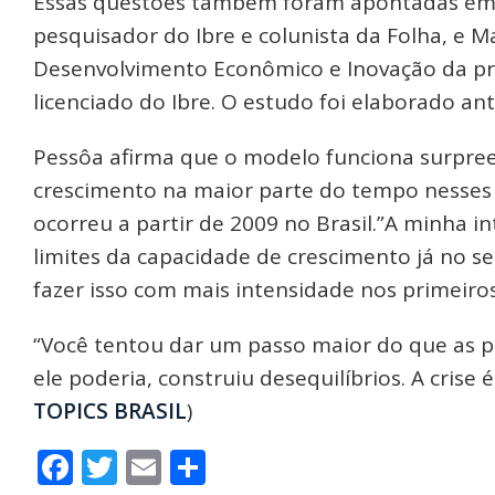
Essas questões também foram apontadas em 
pesquisador do Ibre e colunista da Folha, e M
Desenvolvimento Econômico e Inovação da pre
licenciado do Ibre. O estudo foi elaborado an
Pessôa afirma que o modelo funciona surpre
crescimento na maior parte do tempo nesses 
ocorreu a partir de 2009 no Brasil.”A minha 
limites da capacidade de crescimento já no 
fazer isso com mais intensidade nos primeiro
“Você tentou dar um passo maior do que as pe
ele poderia, construiu desequilíbrios. A crise 
TOPICS
BRASIL
)
Facebook
Twitter
Email
Share