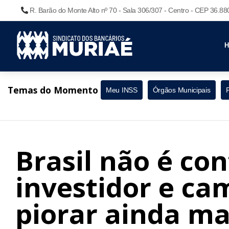
R. Barão do Monte Alto nº 70 - Sala 306/307 - Centro - CEP 36.8
Temas do Momento
Meu INSS
Órgãos Municipais
Brasil não é con
investidor e ca
piorar ainda ma