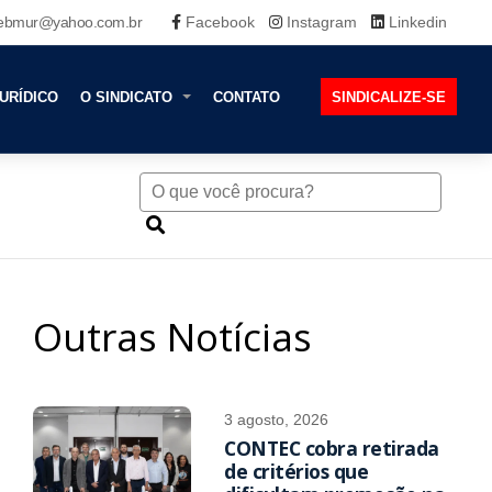
ebmur@yahoo.com.br
Facebook
Instagram
Linkedin
URÍDICO
O SINDICATO
CONTATO
SINDICALIZE-SE
Outras Notícias
3 agosto, 2026
CONTEC cobra retirada
de critérios que