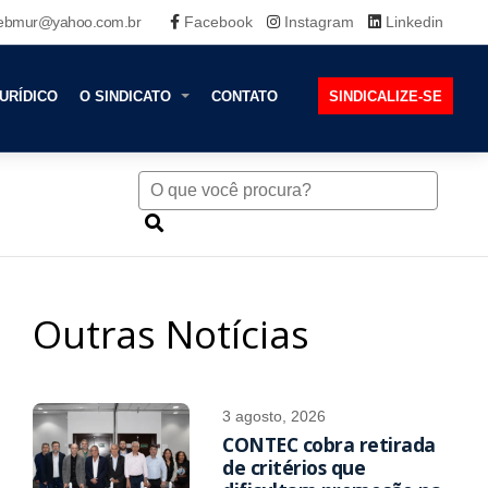
ebmur@yahoo.com.br
Facebook
Instagram
Linkedin
URÍDICO
O SINDICATO
CONTATO
SINDICALIZE-SE
Outras Notícias
3 agosto, 2026
CONTEC cobra retirada
de critérios que