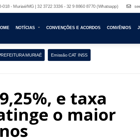
80-018 - Muriaé/MG | 32 3722 3336 - 32 9 8860 8770 (Whatsapp)
se
HOME
NOTÍCIAS
CONVENÇÕES E ACORDOS
CONVÊNIOS
J
PREFEITURA MURIAÉ
Emissão CAT INSS
 9,25%, e taxa
 atinge o maior
anos