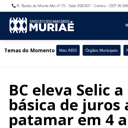
R. Barão do Monte Alto nº 70 - Sala 306/307 - Centro - CEP 36.8
Temas do Momento
Meu INSS
Órgãos Municipais
BC eleva Selic a
básica de juros
patamar em 4 