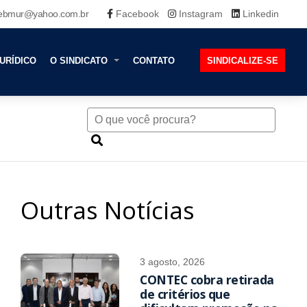
ebmur@yahoo.com.br
Facebook
Instagram
Linkedin
URÍDICO
O SINDICATO
CONTATO
SINDICALIZE-SE
Outras Notícias
3 agosto, 2026
CONTEC cobra retirada
de critérios que