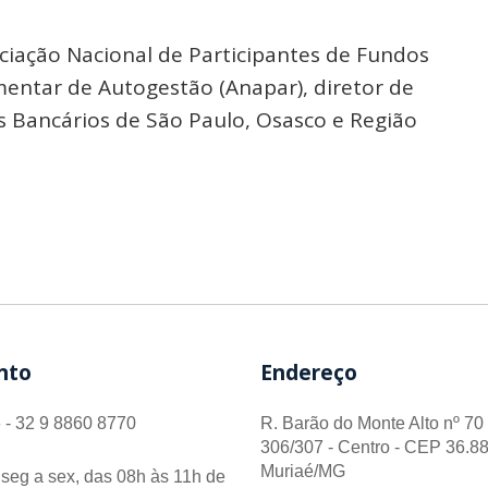
ociação Nacional de Participantes de Fundos
entar de Autogestão (Anapar), diretor de
os Bancários de São Paulo, Osasco e Região
nto
Endereço
 - 32 9 8860 8770
R. Barão do Monte Alto nº 70 
306/307 - Centro - CEP 36.88
Muriaé/MG
seg a sex, das 08h às 11h de