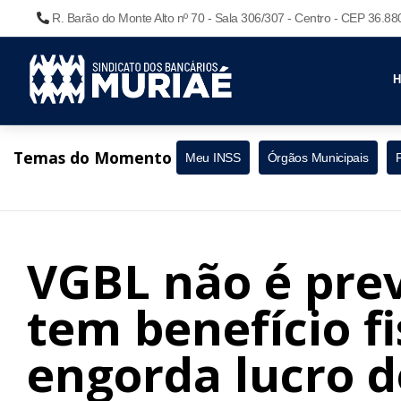
R. Barão do Monte Alto nº 70 - Sala 306/307 - Centro - CEP 36.8
Temas do Momento
Meu INSS
Órgãos Municipais
VGBL não é pre
tem benefício fi
engorda lucro 