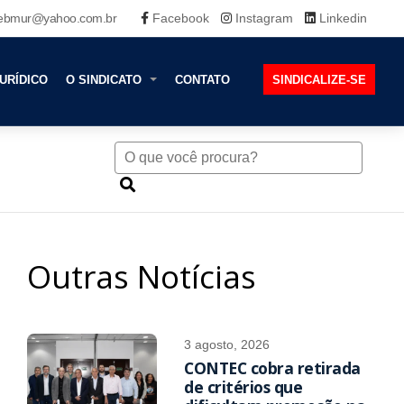
ebmur@yahoo.com.br
Facebook
Instagram
Linkedin
URÍDICO
O SINDICATO
CONTATO
SINDICALIZE-SE
Outras Notícias
3 agosto, 2026
CONTEC cobra retirada
de critérios que