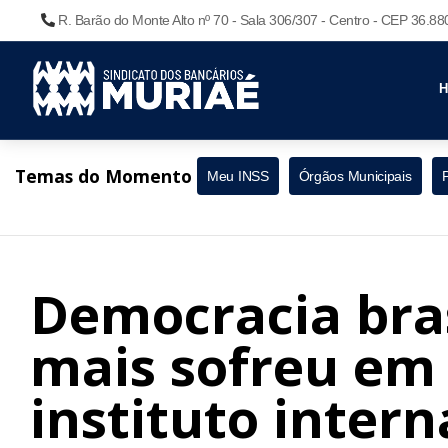
R. Barão do Monte Alto nº 70 - Sala 306/307 - Centro - CEP 36.8
Temas do Momento
Meu INSS
Órgãos Municipais
Democracia bras
mais sofreu em 
instituto intern