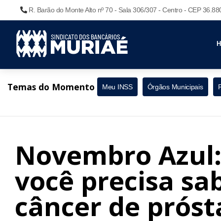
R. Barão do Monte Alto nº 70 - Sala 306/307 - Centro - CEP 36.8
Temas do Momento
Meu INSS
Órgãos Municipais
Novembro Azul: 
você precisa sa
câncer de próst