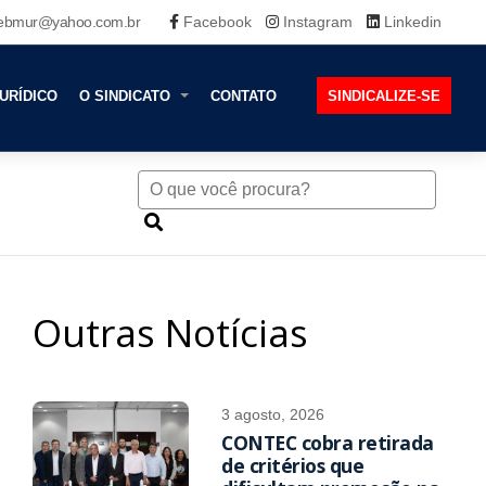
ebmur@yahoo.com.br
Facebook
Instagram
Linkedin
URÍDICO
O SINDICATO
CONTATO
SINDICALIZE-SE
Outras Notícias
3 agosto, 2026
CONTEC cobra retirada
de critérios que