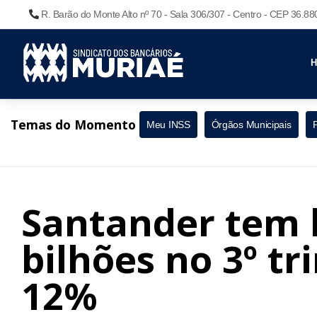
R. Barão do Monte Alto nº 70 - Sala 306/307 - Centro - CEP 36.8
Temas do Momento
Meu INSS
Órgãos Municipais
Santander tem l
bilhões no 3º tr
12%