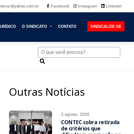
ebmur@yahoo.com.br
Facebook
Instagram
Linkedin
URÍDICO
O SINDICATO
CONTATO
SINDICALIZE-SE
Outras Notícias
3 agosto, 2026
CONTEC cobra retirada
de critérios que