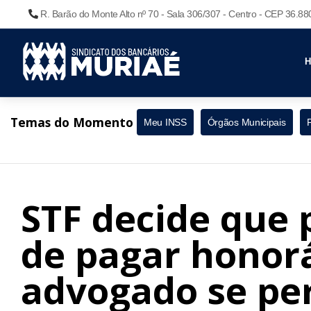
R. Barão do Monte Alto nº 70 - Sala 306/307 - Centro - CEP 36.8
Temas do Momento
Meu INSS
Órgãos Municipais
STF decide que
de pagar honorá
advogado se pe