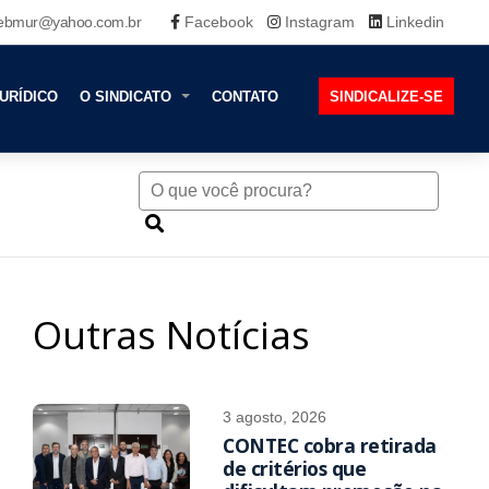
ebmur@yahoo.com.br
Facebook
Instagram
Linkedin
URÍDICO
O SINDICATO
CONTATO
SINDICALIZE-SE
Outras Notícias
3 agosto, 2026
CONTEC cobra retirada
de critérios que