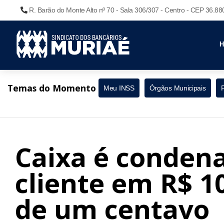
R. Barão do Monte Alto nº 70 - Sala 306/307 - Centro - CEP 36.8
Temas do Momento
Meu INSS
Órgãos Municipais
Caixa é condena
cliente em R$ 1
de um centavo