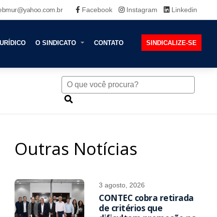
ebmur@yahoo.com.br
Facebook
Instagram
Linkedin
URÍDICO
O SINDICATO
CONTATO
SINDICALIZE-SE
Outras Notícias
3 agosto, 2026
CONTEC cobra retirada
de critérios que