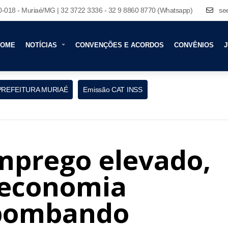
80-018 - Muriaé/MG | 32 3722 3336 - 32 9 8860 8770 (Whatsapp)
se
HOME
NOTÍCIAS
CONVENÇÕES E ACORDOS
CONVÊNIOS
J
PREFEITURA MURIAÉ
Emissão CAT INSS
mprego elevado,
 economia
á bombando