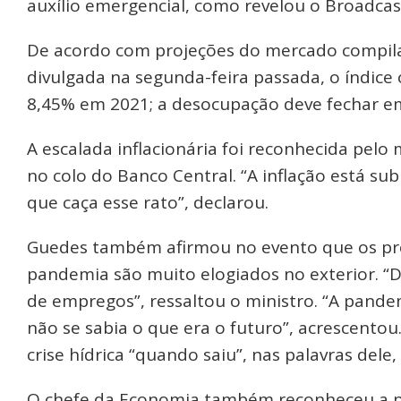
auxílio emergencial, como revelou o Broadcas
De acordo com projeções do mercado compila
divulgada na segunda-feira passada, o índice o
8,45% em 2021; a desocupação deve fechar em
A escalada inflacionária foi reconhecida pelo
no colo do Banco Central. “A inflação está su
que caça esse rato”, declarou.
Guedes também afirmou no evento que os pr
pandemia são muito elogiados no exterior. “D
de empregos”, ressaltou o ministro. “A pandem
não se sabia o que era o futuro”, acrescento
crise hídrica “quando saiu”, nas palavras del
O chefe da Economia também reconheceu a pa