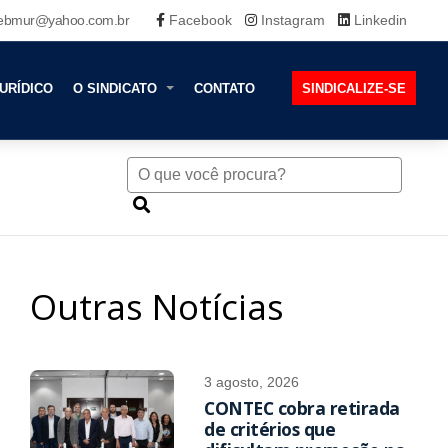
ebmur@yahoo.com.br
Facebook
Instagram
Linkedin
URÍDICO
O SINDICATO
CONTATO
SINDICALIZE-SE
Outras Notícias
3 agosto, 2026
CONTEC cobra retirada
de critérios que