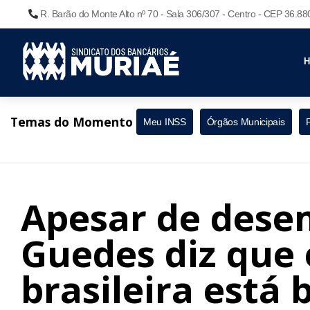
R. Barão do Monte Alto nº 70 - Sala 306/307 - Centro - CEP 36.8
Temas do Momento
Meu INSS
Órgãos Municipais
Apesar de dese
Guedes diz que
brasileira est