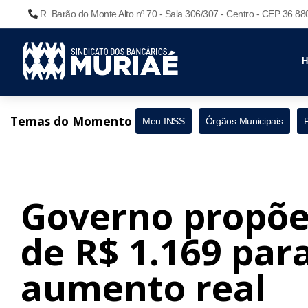
R. Barão do Monte Alto nº 70 - Sala 306/307 - Centro - CEP 36.8
Temas do Momento
Meu INSS
Órgãos Municipais
Governo propõe
de R$ 1.169 par
aumento real