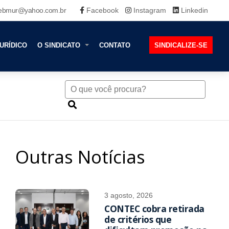
ebmur@yahoo.com.br
Facebook
Instagram
Linkedin
URÍDICO
O SINDICATO
CONTATO
SINDICALIZE-SE
Outras Notícias
3 agosto, 2026
CONTEC cobra retirada
de critérios que